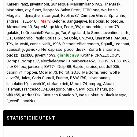
Kaiser Franz
juventinosi
Burlesque
Massimiliano1982
TheMask
bindorius
gty
furax
Beppe66
Salvo Errori
ZEBR one
wolfstein
Magellan
djmayhem
Longcat
Paolino87
Crimson Ghost
Spricinho
andrea
_aLEx-1O_
Marv
Gelone
Sanguejuve
loziocurl
Idioteque
Alexnumero10
SuperMagoAlex
Fede_BW
monorchio
canos78
galakie
LeOrecchieDiVaciago
Tar
Angeland
Io Sono Juventino
zlafe
E.T.
Gismondo
Paulo Sousa 6
Joe Cole
ONLY4U
lunastorta
AMS80
TPN
Muoviti
canna
vialli_1996
PiemonteBianconero
Squall_Leonhart
scassat
jugovic75
Ne_capisco_poco
dioski
Zorro Bianconero
buozzi
zack80
juventino93
gianluca88
Kvothe
CRAZEOLOGY
OompaLoompa37
alexthelegend10
barbecue452
FCJUVENTUS1897
alex84
Ibra
janixcris
BAT74
Delpi88
Raptor
erpice
scudo2006
cabrini71
hopper
Moeller 73
Poirot
zOJu
Maidomi
nero_wolfe
Juve76
Jules
Chris Cornell
Priamo
B&W17®
silvanoanas
luisplatini10
steveh10
stefano rieti
Mooch74
ampeg
Albach
isleman
Francesco_De_Gregorio
Mir7
Servillo23
Pharus
pol
vikke55
AndreaTek
Cristiano Ronaldo 7
inos
Lokutus
Black Magic
f_everBiancoNera
STATISTICHE UTENTI