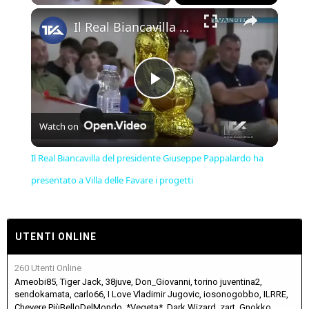
×
Il Real Biancavilla del presidente Giuseppe Pappalardo ha presentato a Villa delle Favare i progetti
Play
Watch on
Video
Il Real Biancavilla del presidente Giuseppe Pappalardo ha
presentato a Villa delle Favare i progetti
UTENTI ONLINE
260 Utenti Online
Ameobi85
Tiger Jack
38juve
Don_Giovanni
torino juventina2
sendokamata
carlo66
I Love Vladimir Jugovic
iosonogobbo
ILRRE
Chevere PiùBelloDelMondo
*Vegeta*
Dark Wizard
zart
Gnokko