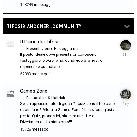
148249
messaggi
TIFOSIBIANCONERI.COMMUNITY
Il Diario dei Tifosi
Presentazioni e Festeggiamenti
2
Il posto ideale dove presentarci, conoscerci,
ore
festeggiarci e perché no, condividere le nostre
fa
esperienze quotidiane.
52083
messaggi
Games Zone
Fantacalcio & Hattrick
Mercoled
Sei un appassionato di giochi? I quiz sono il tuo pane
alle
quotidiano? Allora la Games Zone è la sezione giusta
12:43
per te. Quiz, pronostici, sfide tra utenti, etc.
Divertimento allo stato puro!!!
13728
messaggi