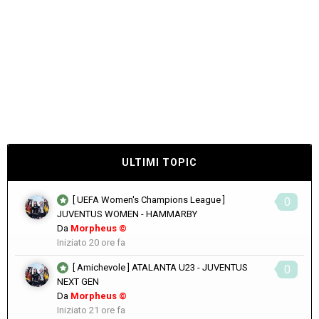
ULTIMI TOPIC
[ UEFA Women's Champions League ]
0
JUVENTUS WOMEN - HAMMARBY
Da
Morpheus ©
Iniziato
20 ore fa
[ Amichevole ] ATALANTA U23 - JUVENTUS
0
NEXT GEN
Da
Morpheus ©
Iniziato
21 ore fa