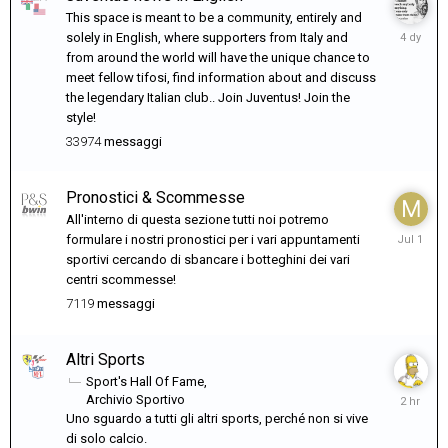
This space is meant to be a community, entirely and
Domenic
solely in English, where supporters from Italy and
alle
from around the world will have the unique chance to
22:23
meet fellow tifosi, find information about and discuss
the legendary Italian club.. Join Juventus! Join the
style!
33974
messaggi
Pronostici & Scommesse
All'interno di questa sezione tutti noi potremo
July
formulare i nostri pronostici per i vari appuntamenti
1
sportivi cercando di sbancare i botteghini dei vari
centri scommesse!
7119
messaggi
Altri Sports
Sport's Hall Of Fame
2
Archivio Sportivo
ore
Uno sguardo a tutti gli altri sports, perché non si vive
fa
di solo calcio.