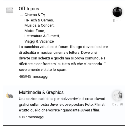
Off topics
Cinema & Tv
5
Hi-Tech & Games
minuti
Musica & Concerti
fa
Motor Zone
Letteratura & Fumetti
Viaggi & Vacanze
La panchina virtuale del forum. Il luogo dove discutere
di attualità e musica, cinema e lettura. Dove ci si
diverte con scherzi e giochi ma si prova comunque a
riflettere e confrontarsi su tutto ciò che ci circonda. E'
severamente vietato lo spam.
485945
messaggi
Multimedia & Graphics
Una sezione artistica per sbizzarrirvi nel creare lavori
Decembe
grafici sulla nostra Juve, e dove postare Foto, Filmati
28,
e tutto quello che vorrete riguardante Juve&affini.
2025
6397
messaggi