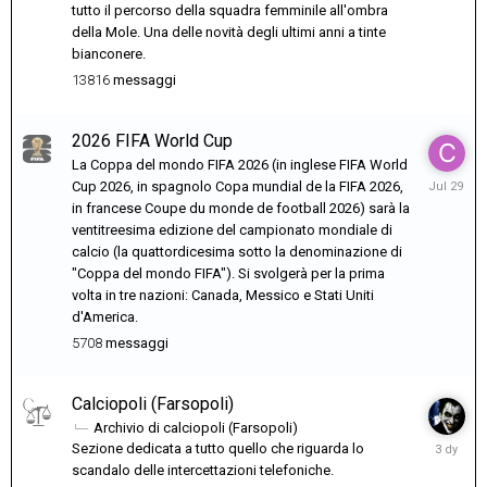
ore
tutto il percorso della squadra femminile all'ombra
fa
della Mole. Una delle novità degli ultimi anni a tinte
bianconere.
13816
messaggi
2026 FIFA World Cup
La Coppa del mondo FIFA 2026 (in inglese FIFA World
July
Cup 2026, in spagnolo Copa mundial de la FIFA 2026,
29
in francese Coupe du monde de football 2026) sarà la
ventitreesima edizione del campionato mondiale di
calcio (la quattordicesima sotto la denominazione di
"Coppa del mondo FIFA"). Si svolgerà per la prima
volta in tre nazioni: Canada, Messico e Stati Uniti
d'America.
5708
messaggi
Calciopoli (Farsopoli)
Archivio di calciopoli (Farsopoli)
Lunedì
Sezione dedicata a tutto quello che riguarda lo
alle
scandalo delle intercettazioni telefoniche.
20:28