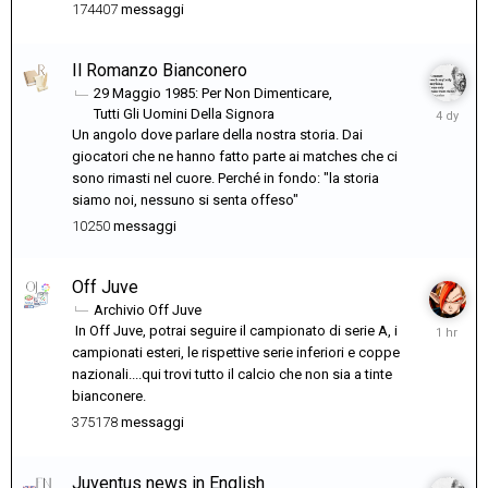
174407
messaggi
Il Romanzo Bianconero
29 Maggio 1985: Per Non Dimenticare
Domenic
Tutti Gli Uomini Della Signora
alle
Un angolo dove parlare della nostra storia. Dai
22:24
giocatori che ne hanno fatto parte ai matches che ci
sono rimasti nel cuore. Perché in fondo: "la storia
siamo noi, nessuno si senta offeso"
10250
messaggi
Off Juve
Archivio Off Juve
1
In Off Juve, potrai seguire il campionato di serie A, i
ora
campionati esteri, le rispettive serie inferiori e coppe
fa
nazionali....qui trovi tutto il calcio che non sia a tinte
bianconere.
375178
messaggi
Juventus news in English