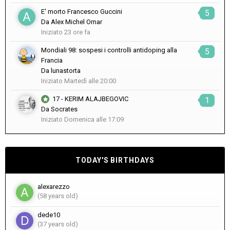
E' morto Francesco Guccini
5
Da
Alex Michel Omar
Iniziato
23 ore fa
Mondiali 98: sospesi i controlli antidoping alla
5
Francia
Da
lunastorta
Iniziato
Martedì alle 20:00
17 - KERIM ALAJBEGOVIC
1
Da
Socrates
Iniziato
Domenica alle 17:09
TODAY'S BIRTHDAYS
alexarezzo
(58 years old)
dede10
(37 years old)