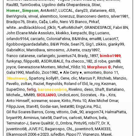
Raul83
TurinGoeba
Ugolino della Ghepardesca
Stiwi
Homer_Simpson
AntAnt67
LUCCAL
dany23
zlataniere
433
BenVignola
vinval
alexmitico
lorenzuz
Bianconero dentro
silver1981
Bradipo76
Strato
Ca$a
Lello
Nero VS Bianco
Pirkaf
white...andblackblood
j0k3r
*LeRoiMichel*
GRANDESPACE
Fabri BN
John Elcane Male Assoluto
kkekko
kenpachi
Big Luciano
orlando9164
carcarlo
ColoniaFelina
B&Wdna
ema88
Lucacrt7
ilgobboviguardadallalto
B&W Pride
Sean75
Gig1
zikkio
gianky99
GabrielKoi
MarioBava
simosimo
JUtente
crazy1897
franco catanese
carlangelo
juventus74
Brady_1897
bimbo1989
funkyrap
filippo83
ASDRUBALE
fra.checco_182
zì robe
gsm88
joyce
Generazione Montero
Michel_Yildiz.10
Morpheus ©
Pelvic
Galia1990
Maxfido
Zico1982
● Ale Cerry ●
wmontero
Bono 11
38sutnevuj
Spartony
kolly81
Cene
clic
Marcus P.
Ritchieb
Manzio
Pavello
zoltan
Raziel
Reynolds
Roland of Eld
le_roy
Kezman
SuperDino
ferlig
baroneconbrio
Rivelino
deso
Shaft
Bartaliano
Michele_
MM89
SICILIANO
UndiciLeoni
Socrates
- Ra -
Kris
Anto Himself
screamer
soave
Kirito
Pintu.10
Alex Michel Omar
FilippJuve
Stan45
Godai-san
lestat80
EngyLina
PGJ
Gil Rui Soares Barros
Corey
vittorio
Dek_90
aragorn74
HalmaPiatta
bryant99
Arminius
tate58
DanFos
carlosti
Mathos
bela
Terminator-J
Serve Qualità!
O_Ombra
Pintu95
robi77
Dr. X
juventino68
JUVE FC
Bagarospo
ChL
juventino9
MAXI333
Elkannopoli 2006 e 2023
jufedbn
Pippo77
Vignenzo
Maxel